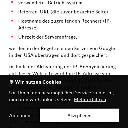
verwendetes Betriebssystem
Referrer- URL (die zuvor besuchte Seite)
Hostname des zugreifenden Rechners (IP-
Adresse)
Uhrzeit der Serveranfrage,
werden in der Regel an einen Server von Google
in den USA übertragen und dort gespeichert.
Im Falle der Aktivierung der IP-Anonymisierung
auf dieser Webseite wird Ihre IP-Adresse von
Google jedoch innerhalb von Mitgliedsstaaten
🍪 Wir nutzen Cookies
der Europäischen Union oder in anderen
Um Ihnen den bestmöglichen Service zu bieten,
Vertragsstaaten des Abkommens über den
möchten wir Cookies setzen.
Mehr erfahren
Europäischen Wirtschaftsraum zuvor gekürzt.
Nur in Ausnahmefällen wird die volle IP-Adresse
an einen Server von Google in den USA
Ablehnen
Akzeptieren
übertragen und dort gekürzt. Im Auftrag des